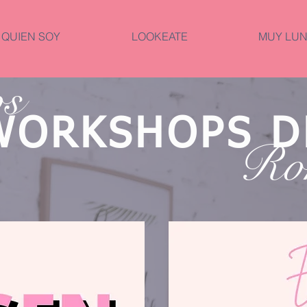
QUIEN SOY
LOOKEATE
MUY LUN
os
WORKSHOPS D
Ro