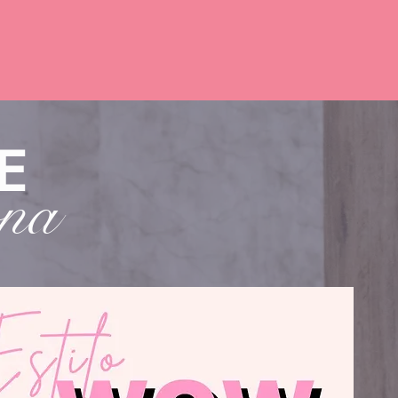
ES CLUB
E
na